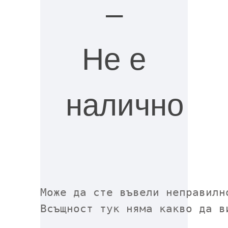
–
Не е
налично
Може да сте въвели неправилн
Всъщност тук няма какво да в